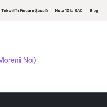
Tekwill în Fiecare Școală
Nota 10 la BAC
Blog
Morenii Noi)