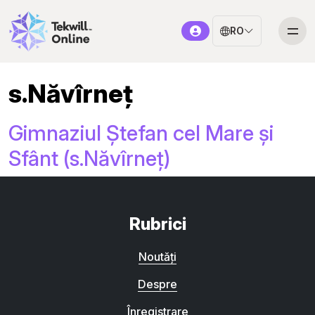
RO
s.Năvîrneț
Gimnaziul Ștefan cel Mare și
Sfânt (s.Năvîrneț)
Rubrici
Noutăți
Despre
Înregistrare