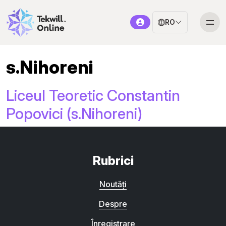
RO
s.Nihoreni
Liceul Teoretic Constantin
Popovici (s.Nihoreni)
Rubrici
Noutăți
Despre
Înregistrare