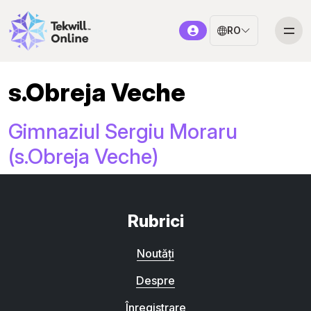
RO
s.Obreja Veche
Gimnaziul Sergiu Moraru
(s.Obreja Veche)
Rubrici
Noutăți
Despre
Înregistrare