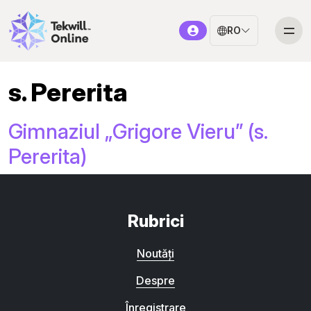
RO
s. Pererita
Gimnaziul „Grigore Vieru” (s.
Pererita)
Rubrici
Noutăți
Despre
Înregistrare