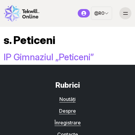
RO
s. Peticeni
IP Gimnaziul „Peticeni”
Rubrici
Noutăți
Despre
Înregistrare
Contacte