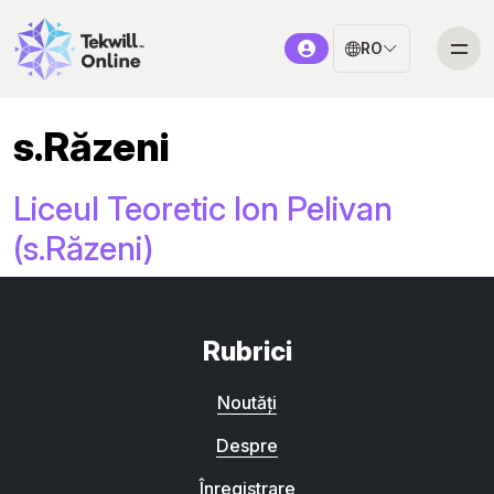
RO
s.Răzeni
Liceul Teoretic Ion Pelivan
(s.Răzeni)
Rubrici
Noutăți
Despre
Înregistrare