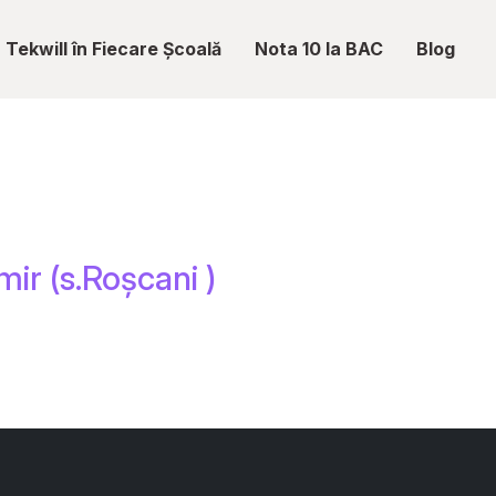
Tekwill în Fiecare Școală
Nota 10 la BAC
Blog
ir (s.Roșcani )