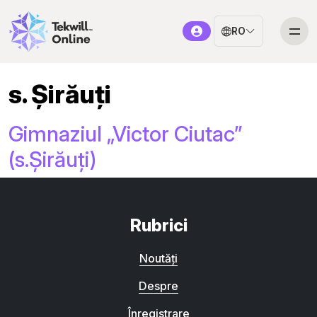
RO
s. Șirăuți
Gimnaziul „Victor Ciutac”
(s.Șirăuți)
Rubrici
Noutăți
Despre
Înregistrare