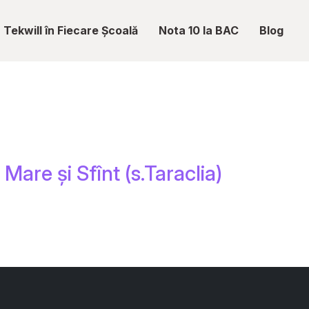
Tekwill în Fiecare Școală
Nota 10 la BAC
Blog
 Mare și Sfînt (s.Taraclia)