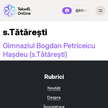
RO
s.Tătărești
Gimnaziul Bogdan Petriceicu
Hașdeu (s.Tătărești)
Rubrici
Noutăți
Despre
Înregistrare