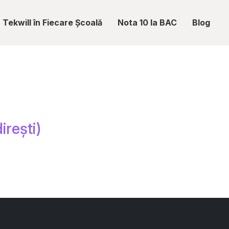
Tekwill în Fiecare Școală
Nota 10 la BAC
Blog
irești)