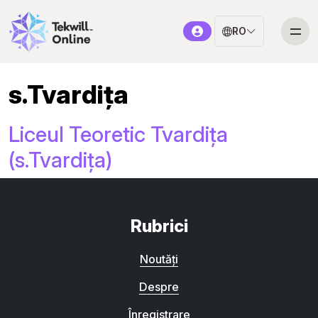
RO
s.Tvardița
Liceul Teoretic Tvardița
(s.Tvardița)
Rubrici
Noutăți
Despre
Înregistrare