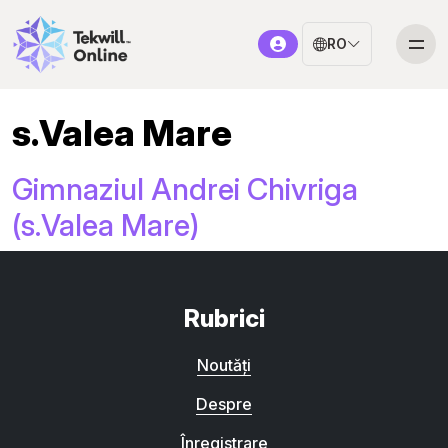
RO
s.Valea Mare
Gimnaziul Andrei Chivriga
(s.Valea Mare)
Rubrici
Noutăți
Despre
Înregistrare