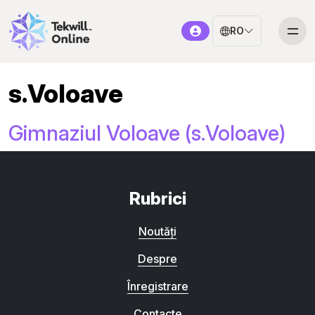
RO
s.Voloave
Gimnaziul Voloave (s.Voloave)
Rubrici
Noutăți
Despre
Înregistrare
Contacte