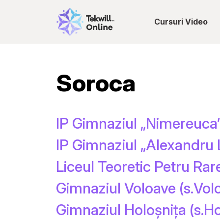
Cursuri Video
Soroca
IP Gimnaziul „Nimereuca
IP Gimnaziul „Alexandru L
Liceul Teoretic Petru Rar
Gimnaziul Voloave (s.Vol
Gimnaziul Holoșnița (s.Ho