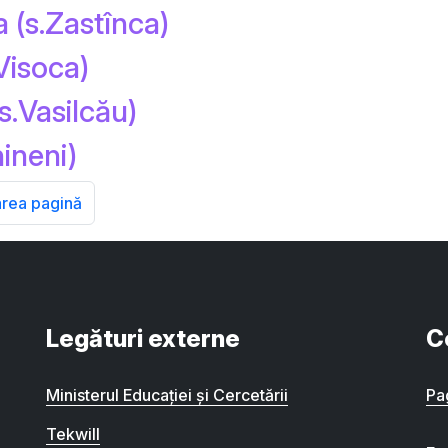
 (s.Zastînca)
Visoca)
s.Vasilcău)
ineni)
rea pagină
Legături externe
C
Ministerul Educației și Cercetării
Pa
Tekwill