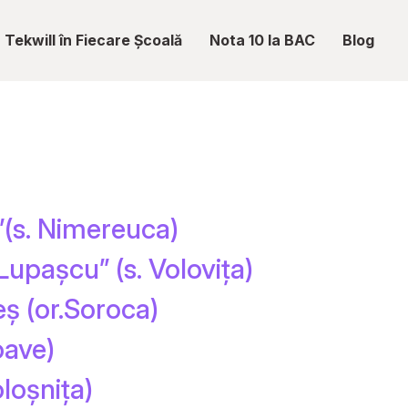
Tekwill în Fiecare Școală
Nota 10 la BAC
Blog
”(s. Nimereuca)
upașcu” (s. Volovița)
eș (or.Soroca)
oave)
loșnița)