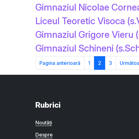
Gimnaziul Nicolae Cornea
Liceul Teoretic Visoca (s.
Gimnaziul Grigore Vieru (
Gimnaziul Schineni (s.Sch
Pagina anterioară
1
2
3
Următoa
Rubrici
Noutăți
Despre