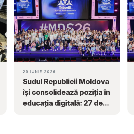
29 IUNIE 2026
Sudul Republicii Moldova
își consolidează poziția în
educația digitală: 27 de
premii naționale obținute
la „Tekwill Junior