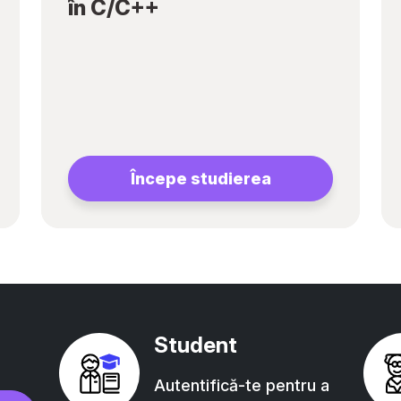
în C/C++
Începe studierea
Student
Autentifică-te pentru a