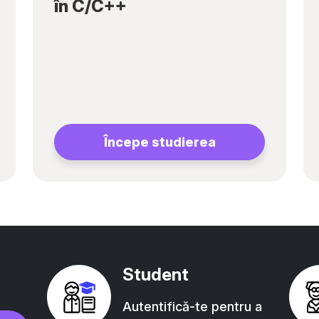
în C/C++
Începe studierea
Student
Autentifică-te pentru a