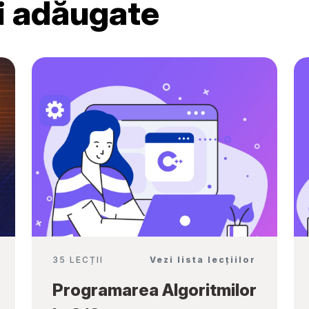
ri adăugate
Ambassadors”
35 LECȚII
Vezi lista lecțiilor
Programarea Algoritmilor