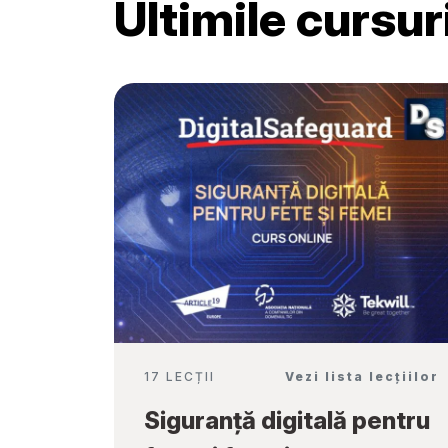
Ultimile cursu
Școală”
17 LECȚII
Vezi lista lecțiilor
Siguranță digitală pentru