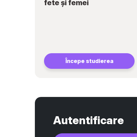
fete și femei
Începe studierea
Autentificare