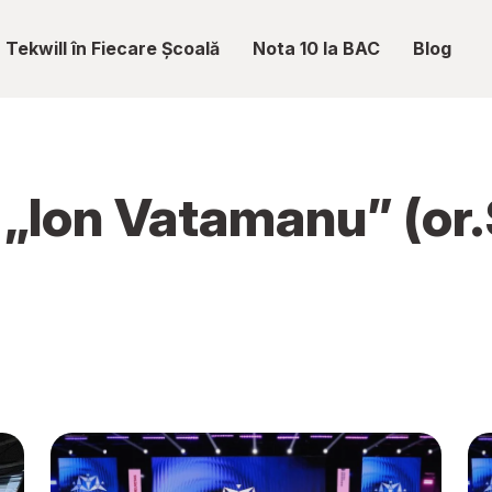
Tekwill în Fiecare Școală
Nota 10 la BAC
Blog
c „Ion Vatamanu” (or