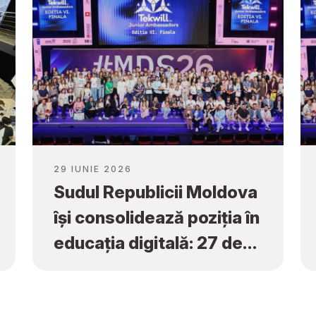
29 IUNIE 2026
Sudul Republicii Moldova
își consolidează poziția în
educația digitală: 27 de
premii naționale obținute
la „Tekwill Junior