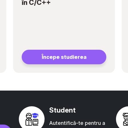
în C/C++
Începe studierea
Student
Autentifică-te pentru a