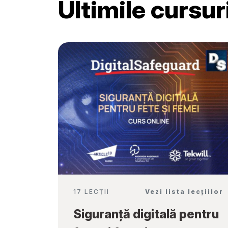
Ultimile cursu
Școală”
17 LECȚII
Vezi lista lecțiilor
Siguranță digitală pentru