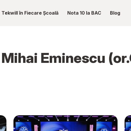
Tekwill în Fiecare Școală
Nota 10 la BAC
Blog
c Mihai Eminescu (or.