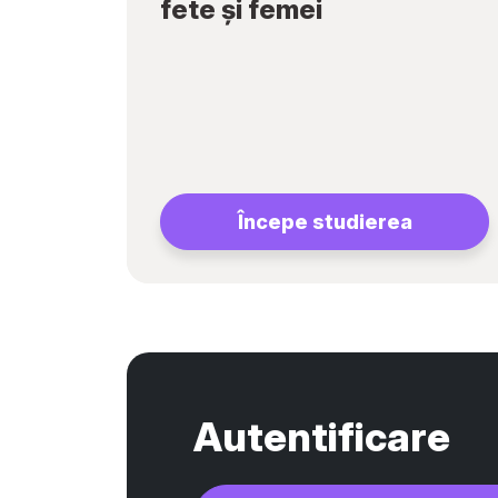
fete și femei
Începe studierea
Autentificare