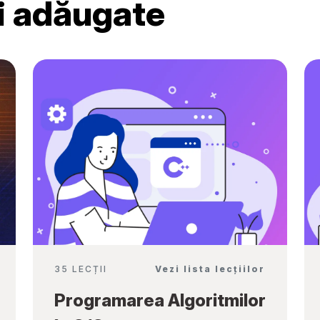
ri adăugate
Ambassadors”
35 LECȚII
Vezi lista lecțiilor
Programarea Algoritmilor