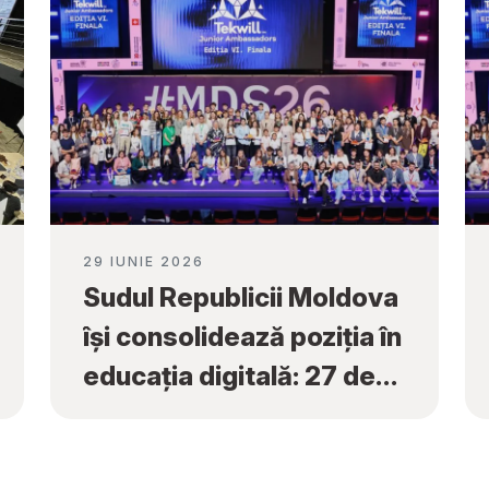
29 IUNIE 2026
Sudul Republicii Moldova
își consolidează poziția în
educația digitală: 27 de
premii naționale obținute
la „Tekwill Junior