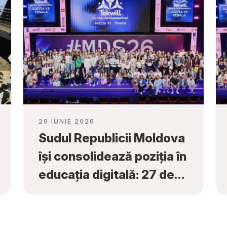
29 IUNIE 2026
Sudul Republicii Moldova
își consolidează poziția în
educația digitală: 27 de
premii naționale obținute
la „Tekwill Junior