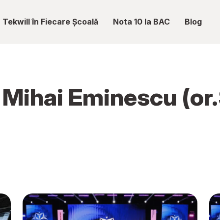
Tekwill în Fiecare Școală
Nota 10 la BAC
Blog
c Mihai Eminescu (or