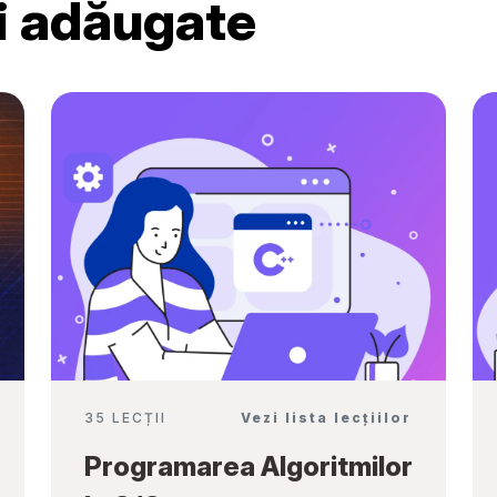
ri adăugate
Ambassadors”
35 LECȚII
Vezi lista lecțiilor
Programarea Algoritmilor