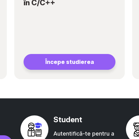
în C/C++
Începe studierea
Student
Autentifică-te pentru a