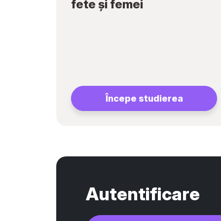
fete și femei
Începe studierea
Autentificare