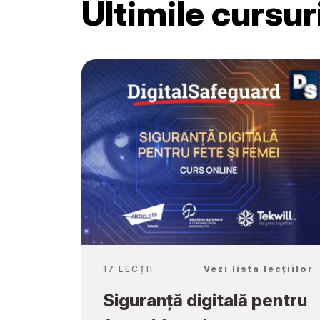
Ultimile cursu
Școală”
17 LECȚII
Vezi lista lecțiilor
Siguranță digitală pentru