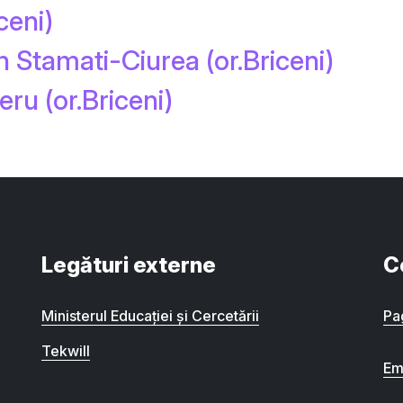
ceni)
n Stamati-Ciurea (or.Briceni)
eru (or.Briceni)
Legături externe
C
Ministerul Educației și Cercetării
Pa
Tekwill
Em