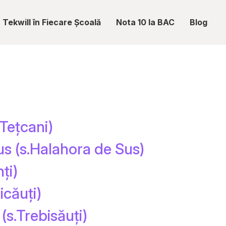
Tekwill în Fiecare Școală
Nota 10 la BAC
Blog
.Tețcani)
s (s.Halahora de Sus)
ți)
icăuți)
(s.Trebisăuți)