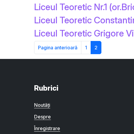
Liceul Teoretic Nr.1 (or.Bri
Liceul Teoretic Constanti
Liceul Teoretic Grigore Vi
Pagina anterioară
1
2
Rubrici
Noutăți
Despre
Înregistrare