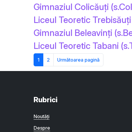
Gimnaziul Colicăuți (s.Col
Liceul Teoretic Trebisăuți 
Gimnaziul Beleavinți (s.Be
Liceul Teoretic Tabani (s.
1
2
Următoarea pagină
Rubrici
Noutăți
Despre