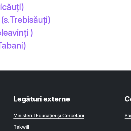
icăuți)
(s.Trebisăuți)
leavinți )
Tabani)
Legături externe
C
Ministerul Educației și Cercetării
Pa
Tekwill