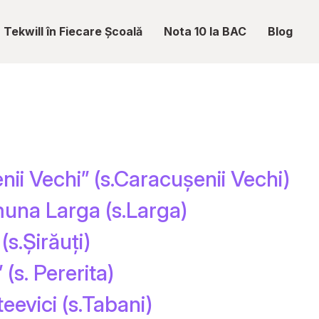
Tekwill în Fiecare Școală
Nota 10 la BAC
Blog
nii Vechi” (s.Caracușenii Vechi)
muna Larga (s.Larga)
(s.Șirăuți)
(s. Pererita)
eevici (s.Tabani)