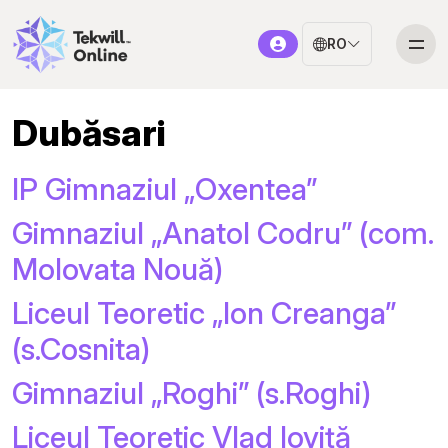
RO
Dubăsari
IP Gimnaziul „Oxentea”
Gimnaziul „Anatol Codru” (com.
Molovata Nouă)
Liceul Teoretic „Ion Creanga”
(s.Cosnita)
Gimnaziul „Roghi” (s.Roghi)
Liceul Teoretic Vlad Ioviță