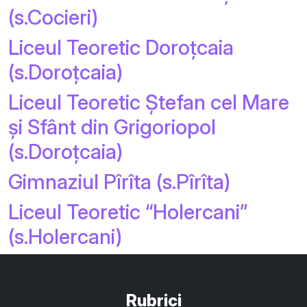
(s.Cocieri)
Liceul Teoretic Doroțcaia
(s.Doroțcaia)
Liceul Teoretic Ștefan cel Mare
și Sfânt din Grigoriopol
(s.Doroțcaia)
Gimnaziul Pîrîta (s.Pîrîta)
Liceul Teoretic “Holercani”
(s.Holercani)
Rubrici