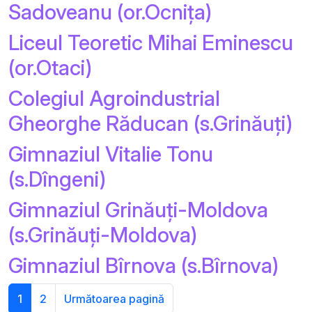
Sadoveanu (or.Ocnița)
Liceul Teoretic Mihai Eminescu
(or.Otaci)
Colegiul Agroindustrial
Gheorghe Răducan (s.Grinăuți)
Gimnaziul Vitalie Tonu
(s.Dîngeni)
Gimnaziul Grinăuți-Moldova
(s.Grinăuți-Moldova)
Gimnaziul Bîrnova (s.Bîrnova)
1
2
Următoarea pagină