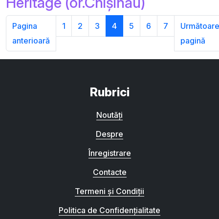
Heritage (or.Chișinău)
Pagina
1
2
3
4
5
6
7
Următoar
anterioară
pagină
Rubrici
Noutăți
Despre
Înregistrare
Contacte
Termeni și Condiții
Politica de Confidențialitate