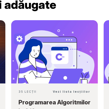
ri adăugate
Ambassadors”
35 LECȚII
Vezi lista lecțiilor
Programarea Algoritmilor