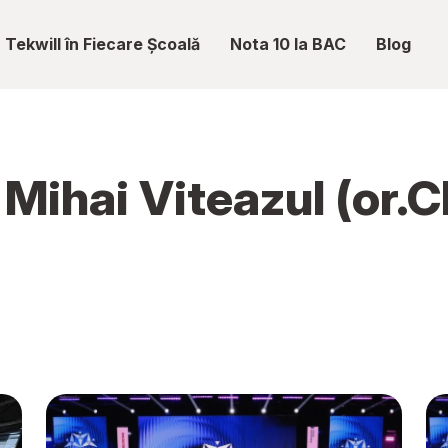
Tekwill în Fiecare Școală
Nota 10 la BAC
Blog
 Mihai Viteazul (or.C