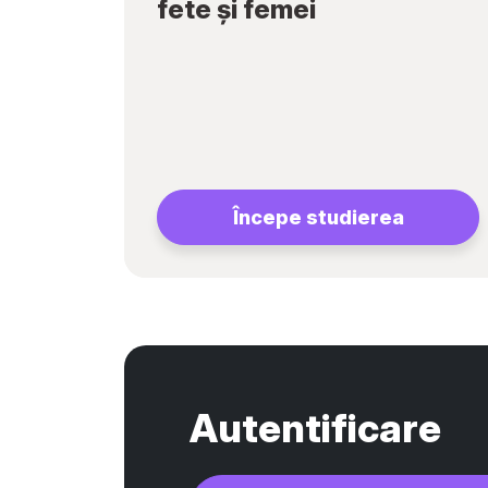
fete și femei
Începe studierea
Autentificare