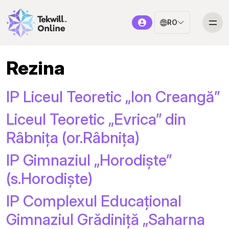
RO
Rezina
IP Liceul Teoretic „Ion Creangă”
Liceul Teoretic „Evrica” din
Râbnița (or.Râbnița)
IP Gimnaziul „Horodiște”
(s.Horodiște)
IP Complexul Educațional
Gimnaziul Grădiniță „Saharna