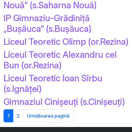
Nouă” (s.Saharna Nouă)
IP Gimnaziu-Grădiniță
„Bușăuca” (s.Bușăuca)
Liceul Teoretic Olimp (or.Rezina)
Liceul Teoretic Alexandru cel
Bun (or.Rezina)
Liceul Teoretic Ioan Sîrbu
(s.Ignăței)
Gimnaziul Cinișeuți (s.Cinișeuți)
1
2
Următoarea pagină