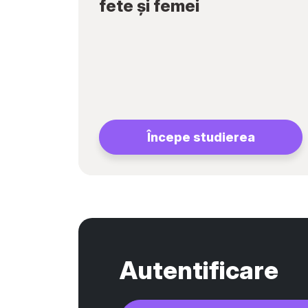
fete și femei
Începe studierea
Autentificare