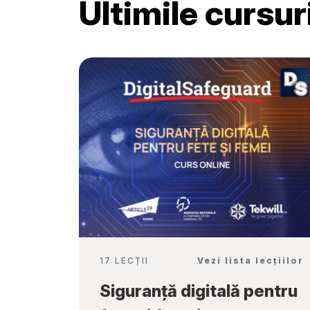
Ultimile cursu
Școală”
17 LECȚII
Vezi lista lecțiilor
Siguranță digitală pentru