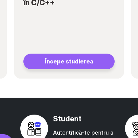
în C/C++
Începe studierea
Student
Autentifică-te pentru a