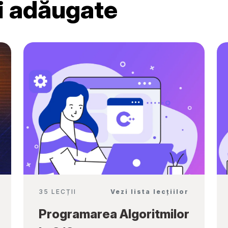
ri adăugate
Ambassadors”
35 LECȚII
Vezi lista lecțiilor
Programarea Algoritmilor