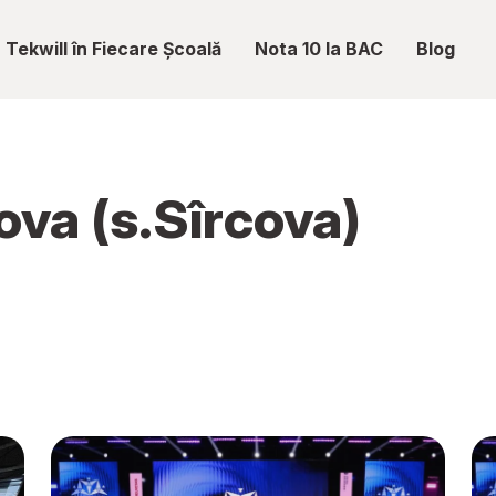
Tekwill în Fiecare Școală
Nota 10 la BAC
Blog
ova (s.Sîrcova)