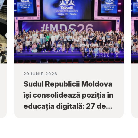
29 IUNIE 2026
Sudul Republicii Moldova
își consolidează poziția în
educația digitală: 27 de
premii naționale obținute
la „Tekwill Junior