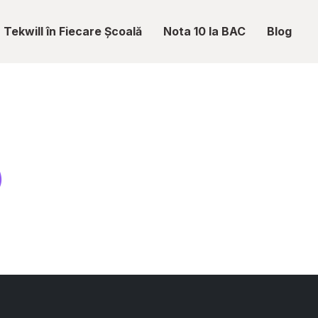
Tekwill în Fiecare Școală
Nota 10 la BAC
Blog
)