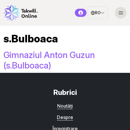
RO
s.Bulboaca
Gimnaziul Anton Guzun
(s.Bulboaca)
Rubrici
Noutăți
Despre
Înregistrare