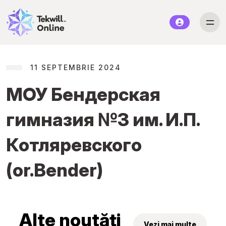
11 SEPTEMBRIE 2024
МОУ Бендерская
гимназия №3 им. И.П.
Котляревского
(or.Bender)
Alte noutăți
Vezi mai multe