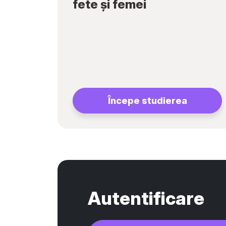
fete și femei
Începe studierea
Autentificare