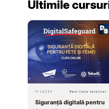
Ultimile cursu
Școală”
17 LECȚII
Vezi lista lecțiilor
Siguranță digitală pentru