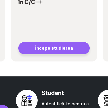
în C/C++
Începe studierea
Student
Autentifică-te pentru a