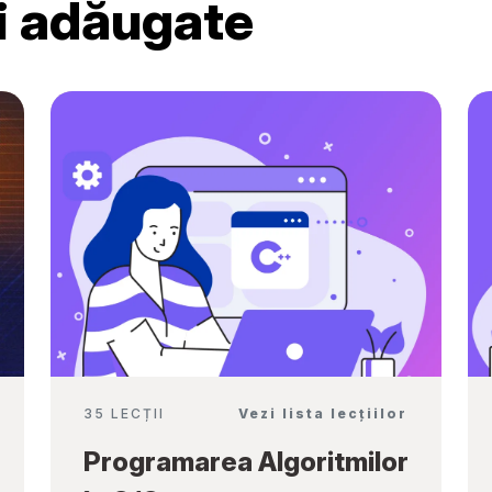
ri adăugate
Ambassadors”
35 LECȚII
Vezi lista lecțiilor
Programarea Algoritmilor