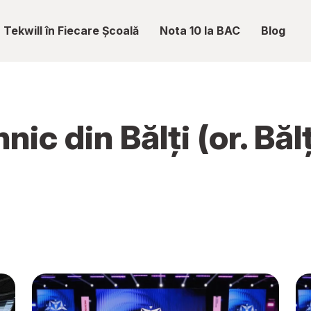
Tekwill în Fiecare Școală
Nota 10 la BAC
Blog
nic din Bălți (or. Bălț