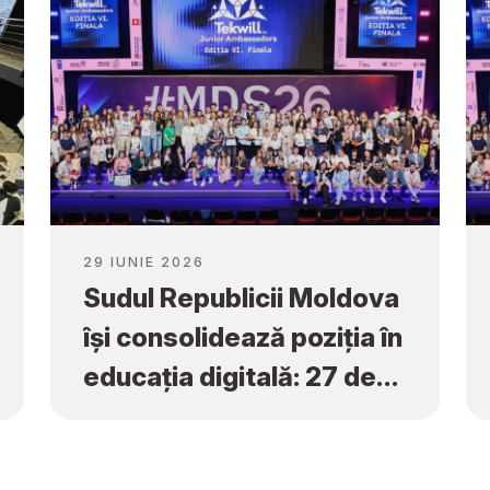
29 IUNIE 2026
Sudul Republicii Moldova
își consolidează poziția în
educația digitală: 27 de
premii naționale obținute
la „Tekwill Junior