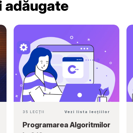
ri adăugate
Ambassadors”
35 LECȚII
Vezi lista lecțiilor
Programarea Algoritmilor