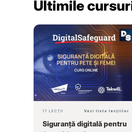
Ultimile cursu
Școală”
17 LECȚII
Vezi lista lecțiilor
Siguranță digitală pentru