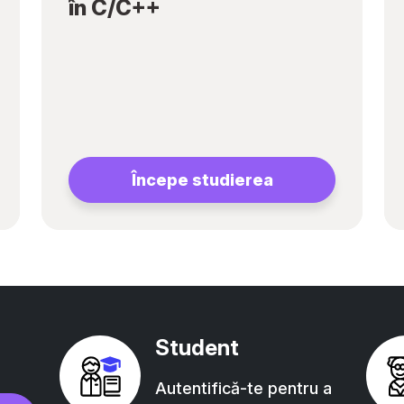
în C/C++
Începe studierea
Student
Autentifică-te pentru a