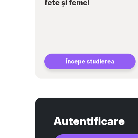
fete și femei
Începe studierea
Autentificare