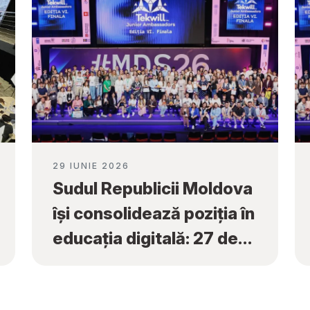
29 IUNIE 2026
Sudul Republicii Moldova
își consolidează poziția în
educația digitală: 27 de
premii naționale obținute
la „Tekwill Junior