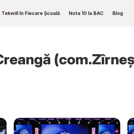
Tekwill în Fiecare Școală
Nota 10 la BAC
Blog
Creangă (com.Zîrneșt