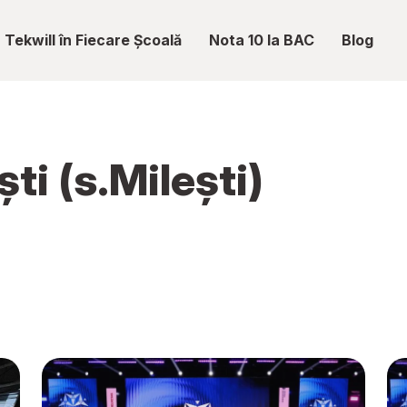
Tekwill în Fiecare Școală
Nota 10 la BAC
Blog
ti (s.Milești)