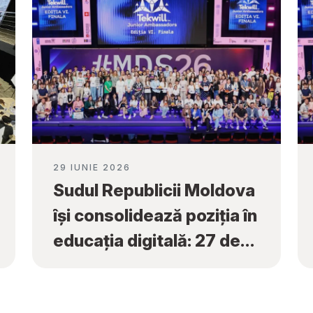
29 IUNIE 2026
Sudul Republicii Moldova
își consolidează poziția în
educația digitală: 27 de
premii naționale obținute
la „Tekwill Junior