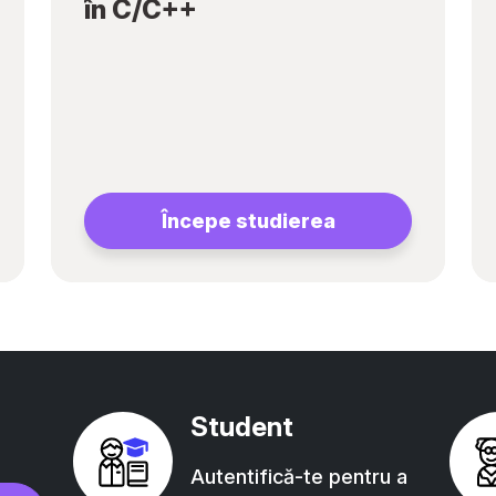
în C/C++
Începe studierea
Student
Autentifică-te pentru a