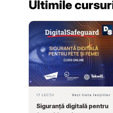
Ultimile cursu
Școală”
17 LECȚII
Vezi lista lecțiilor
Siguranță digitală pentru