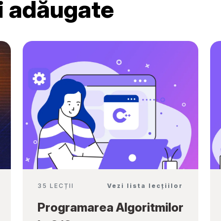
ri adăugate
Ambassadors”
35 LECȚII
Vezi lista lecțiilor
Programarea Algoritmilor