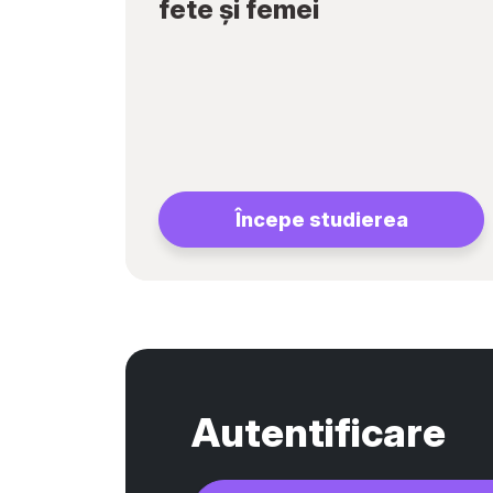
fete și femei
Începe studierea
Autentificare