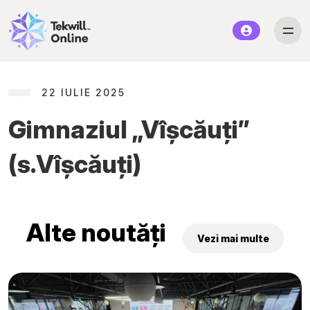
22 IULIE 2025
Gimnaziul „Vîșcăuți”
(s.Vîșcăuți)
Alte noutăți
Vezi mai multe