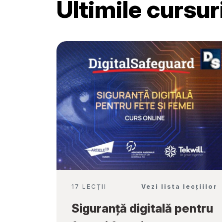
Ultimile cursu
Școală”
17 LECȚII
Vezi lista lecțiilor
Siguranță digitală pentru