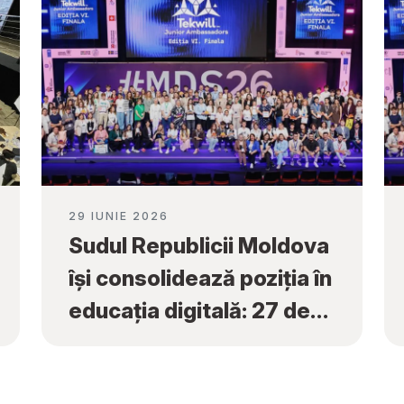
29 IUNIE 2026
Sudul Republicii Moldova
își consolidează poziția în
educația digitală: 27 de
premii naționale obținute
la „Tekwill Junior