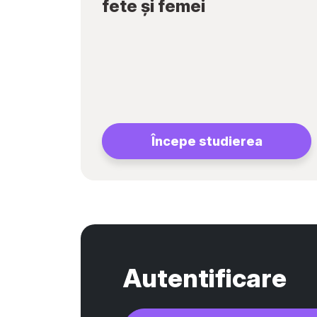
fete și femei
Începe studierea
Autentificare