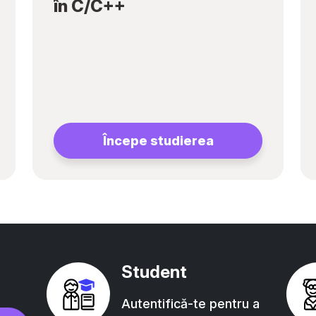
în C/C++
Începe studierea
Student
Autentifică-te pentru a