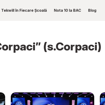
Tekwill în Fiecare Școală
Nota 10 la BAC
Blog
Corpaci” (s.Corpaci)