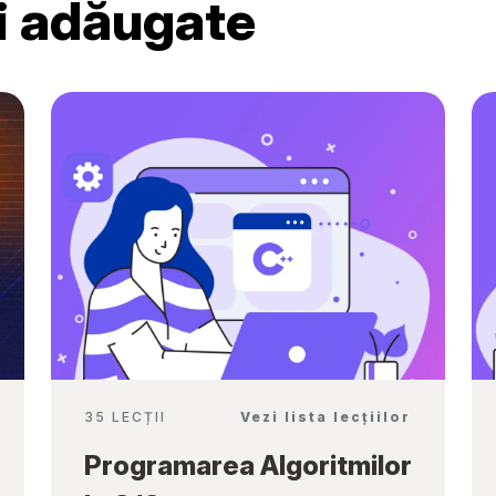
ri adăugate
Ambassadors”
35 LECȚII
Vezi lista lecțiilor
Programarea Algoritmilor