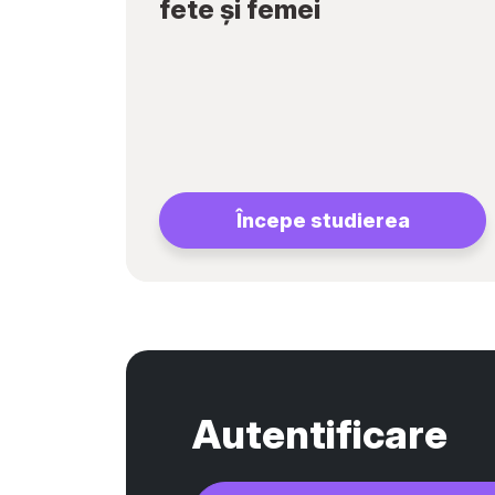
fete și femei
Începe studierea
Autentificare