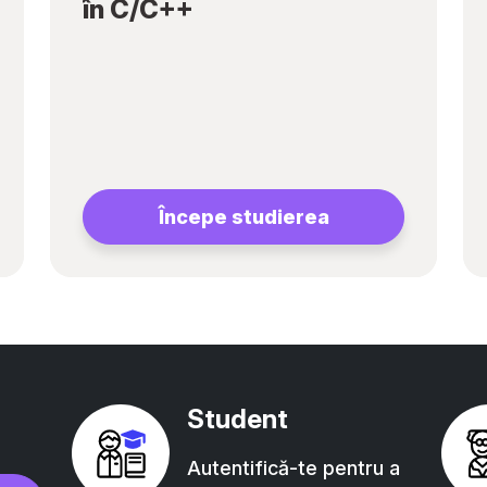
în C/C++
Începe studierea
Student
Autentifică-te pentru a