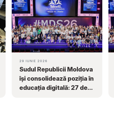
29 IUNIE 2026
Sudul Republicii Moldova
își consolidează poziția în
educația digitală: 27 de
premii naționale obținute
la „Tekwill Junior