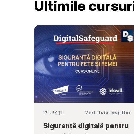
Ultimile cursu
Școală”
17 LECȚII
Vezi lista lecțiilor
Siguranță digitală pentru