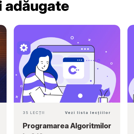
ri adăugate
Ambassadors”
35 LECȚII
Vezi lista lecțiilor
Programarea Algoritmilor