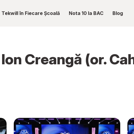
Tekwill în Fiecare Școală
Nota 10 la BAC
Blog
 Ion Creangă (or. Cah