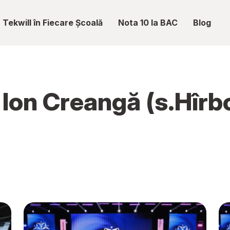
Tekwill în Fiecare Școală
Nota 10 la BAC
Blog
 Ion Creangă (s.Hîrb