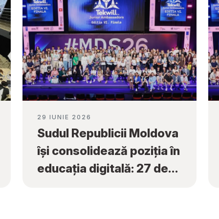
29 IUNIE 2026
Sudul Republicii Moldova
își consolidează poziția în
educația digitală: 27 de
premii naționale obținute
la „Tekwill Junior