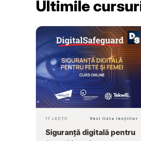
Ultimile cursu
Școală”
17 LECȚII
Vezi lista lecțiilor
Siguranță digitală pentru