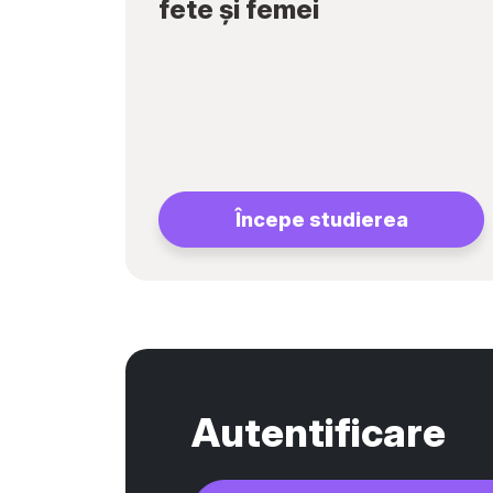
fete și femei
Începe studierea
Autentificare