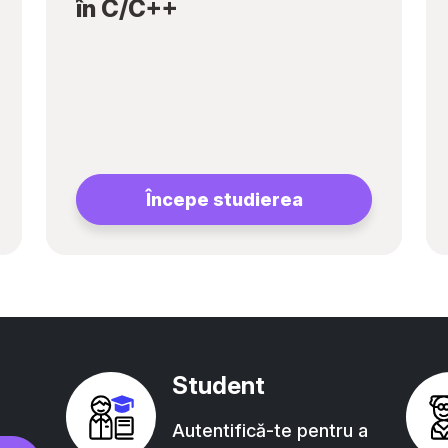
în C/C++
Începe studierea
Student
Autentifică-te pentru a