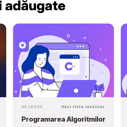
ri adăugate
Ambassadors”
35 LECȚII
Vezi lista lecțiilor
Programarea Algoritmilor