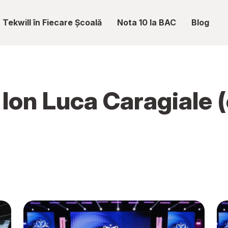
Tekwill în Fiecare Școală
Nota 10 la BAC
Blog
 Ion Luca Caragiale (