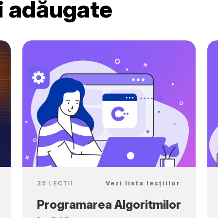
ri adăugate
Ambassadors”
35 LECȚII
Vezi lista lecțiilor
Programarea Algoritmilor