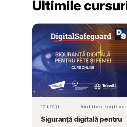
Ultimile cursu
Școală”
17 LECȚII
Vezi lista lecțiilor
Siguranță digitală pentru