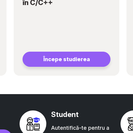
în C/C++
Începe studierea
Student
Autentifică-te pentru a