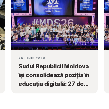
29 IUNIE 2026
Sudul Republicii Moldova
își consolidează poziția în
educația digitală: 27 de
premii naționale obținute
la „Tekwill Junior