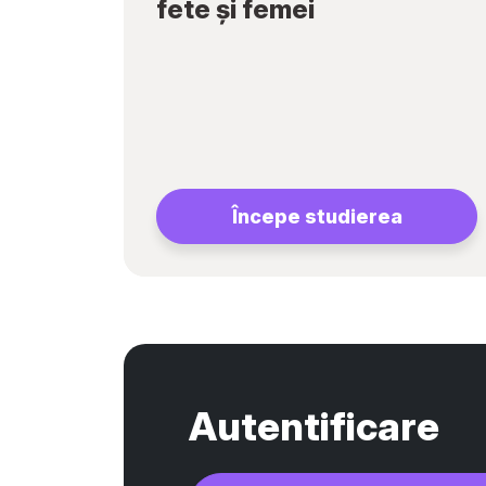
fete și femei
Începe studierea
Autentificare