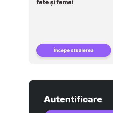
fete și femei
Începe studierea
Autentificare