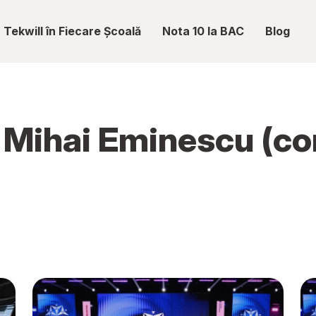
Tekwill în Fiecare Școală
Nota 10 la BAC
Blog
c Mihai Eminescu (c