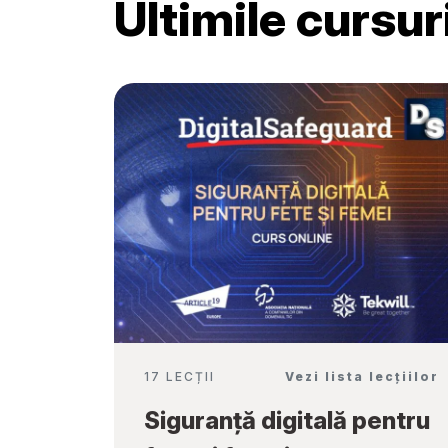
Ultimile cursu
Școală”
17 LECȚII
Vezi lista lecțiilor
Siguranță digitală pentru