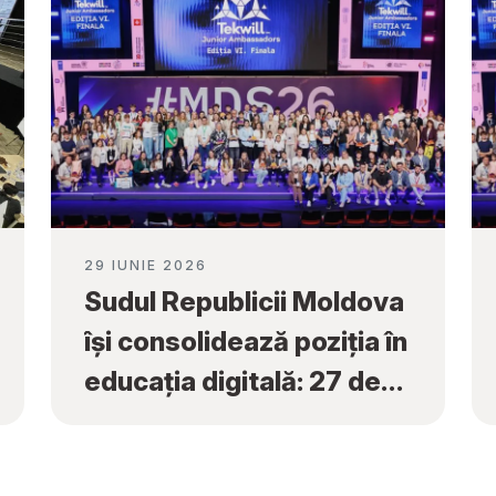
29 IUNIE 2026
Sudul Republicii Moldova
își consolidează poziția în
educația digitală: 27 de
premii naționale obținute
la „Tekwill Junior