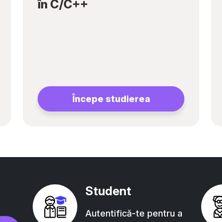
în C/C++
Începe studierea
Student
Autentifică-te pentru a