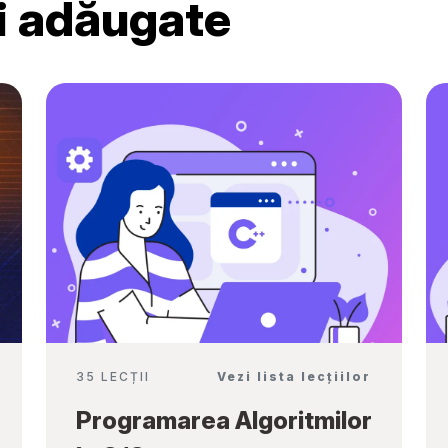
ri adăugate
Ambassadors”
35 LECȚII
Vezi lista lecțiilor
Programarea Algoritmilor