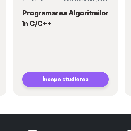
35 LECȚII
Vezi lista lecțiilor
Programarea Algoritmilor
în C/C++
Începe studierea