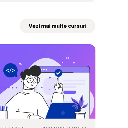
bune proiecte ale elevilor
au fost premiate la
„Tekwill Junior
Vezi mai multe cursuri
Ambassadors”