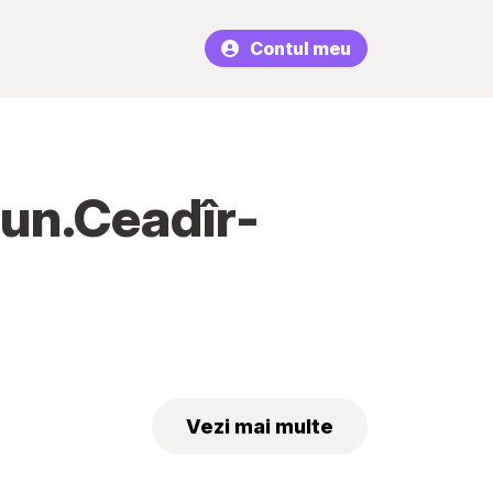
Contul meu
mun.Ceadîr-
Vezi mai multe