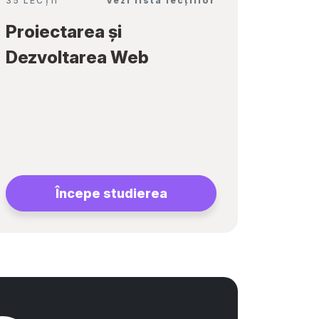
35 LECȚII
Vezi lista lecțiilor
Proiectarea și
Dezvoltarea Web
Începe studierea