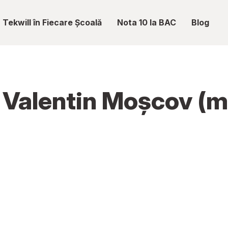
Tekwill în Fiecare Școală
Nota 10 la BAC
Blog
c Valentin Moșcov (