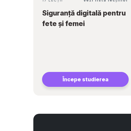
17 LECȚII
Vezi lista lecțiilor
Siguranță digitală pentru
fete și femei
Începe studierea