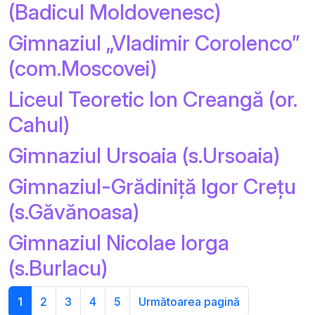
(Badicul Moldovenesc)
Gimnaziul „Vladimir Corolenco”
(com.Moscovei)
Liceul Teoretic Ion Creangă (or.
Cahul)
Gimnaziul Ursoaia (s.Ursoaia)
Gimnaziul-Grădiniță Igor Crețu
(s.Găvănoasa)
Gimnaziul Nicolae Iorga
(s.Burlacu)
1
2
3
4
5
Următoarea pagină