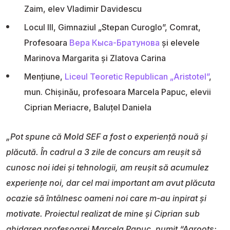
Zaim, elev Vladimir Davidescu
Locul III, Gimnaziul „Stepan Curoglo”, Comrat,
Profesoara
Вера Кыса-Братунова
și elevele
Marinova Margarita și Zlatova Carina
Mențiune,
Liceul Teoretic Republican „Aristotel”
,
mun. Chișinău, profesoara Marcela Papuc, elevii
Ciprian Meriacre, Baluțel Daniela
„Pot spune că Mold SEF a fost o experiență nouă şi
plăcută. În cadrul a 3 zile de concurs am reuşit să
cunosc noi idei şi tehnologii, am reuşit să acumulez
experiențe noi, dar cel mai important am avut plăcuta
ocazie să întâlnesc oameni noi care m-au inpirat şi
motivate. Proiectul realizat de mine și Ciprian sub
ghidarea profesoarei Marcela Papuc, numit “Agroots: