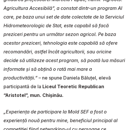
Agricultura Accesibilă”, a constat dintr-un program AI
care, pe baza unui set de date colectate de la Serviciul
Hidrometeorologic de Stat, este capabil să facă
preziceri pentru un următor sezon agricol. Pe baza
acestor preziceri, tehnologia este capabilă să ofere
recomandări, astfel încât agricultorii, sau oricine
decide să utilizeze acest program, să poată lua măsuri
informate şi să obțină o rată mai mare a
productivității.”
– ne spune Daniela Băluțel, elevă
participantă de la
Liceul Teoretic Republican
“Aristotel”, mun. Chișinău.
„Experiența de participare la Mold SEF a fost o
experiență nouă pentru mine, beneficiul principal al
competiției fiind networking-ul cu persoane ce