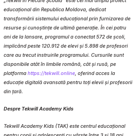
„Tekwill în Fiecare Școală” este cel mai amplu proiect
educațional din Republica Moldova, dedicat
transformării sistemului educațional prin furnizarea de
resurse și cunoștințe de ultimă generație. În cei patru
ani de la lansare, programul a conectat 572 de școli,
implicând peste 120.912 de elevi și 5.898 de profesori
care au trecut instruirile programului. Cursurile sunt
disponibile atât în limbile română, cât și rusă, pe
platforma
https://tekwill.online
, oferind acces la
educație digitală avansată pentru toți elevii și profesorii
din țară.
Despre Tekwill Academy Kids
Tekwill Academy Kids (TAK) este centrul educațional
pentru copii și adolescenți cu vârste între 3 și 18 ani,