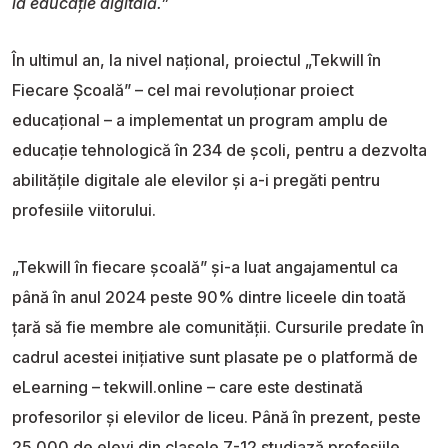
la educație digitală.”
În ultimul an, la nivel național, proiectul „Tekwill în
Fiecare Școală” – cel mai revoluționar proiect
educațional – a implementat un program amplu de
educație tehnologică în 234 de școli, pentru a dezvolta
abilitățile digitale ale elevilor și a-i pregăti pentru
profesiile viitorului.
„Tekwill în fiecare școală” și-a luat angajamentul ca
până în anul 2024 peste 90% dintre liceele din toată
țară să fie membre ale comunității. Cursurile predate în
cadrul acestei inițiative sunt plasate pe o platformă de
eLearning – tekwill.online – care este destinată
profesorilor și elevilor de liceu. Până în prezent, peste
25.000 de elevi din clasele 7-12 studiază profesiile