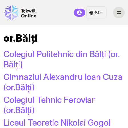
RO
or.Bălți
Colegiul Politehnic din Bălți (or.
Bălți)
Gimnaziul Alexandru Ioan Cuza
(or.Bălți)
Colegiul Tehnic Feroviar
(or.Bălți)
Liceul Teoretic Nikolai Gogol