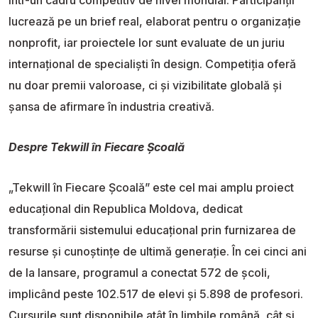
într-un cadru competitiv de nivel mondial. Participanții
lucrează pe un brief real, elaborat pentru o organizație
nonprofit, iar proiectele lor sunt evaluate de un juriu
internațional de specialiști în design. Competiția oferă
nu doar premii valoroase, ci și vizibilitate globală și
șansa de afirmare în industria creativă.
Despre Tekwill în Fiecare Școală
„Tekwill în Fiecare Școală” este cel mai amplu proiect
educațional din Republica Moldova, dedicat
transformării sistemului educațional prin furnizarea de
resurse și cunoștințe de ultimă generație. În cei cinci ani
de la lansare, programul a conectat 572 de școli,
implicând peste 102.517 de elevi și 5.898 de profesori.
Cursurile sunt disponibile atât în limbile română, cât și