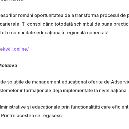
fesorilor români oportunitatea de a transforma procesul de p
 carierele IT, consolidând totodată schimbul de bune practic
fel o comunitate educațională regională conectată.
tekwill.online/
 Moldova
de soluțiile de management educațional oferite de Adservio,
temelor informaționale deja implementate la nivel național.
nistrative și educaționale prin funcționalități care eficientiz
 Printre acestea se regăsesc: