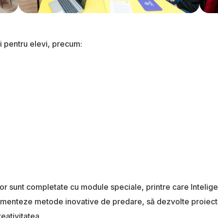
i pentru elevi, precum:
ior sunt completate cu module speciale, printre care Intelig
ementeze metode inovative de predare, să dezvolte proiecte 
eativitatea.