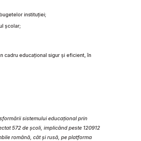
bugetelor instituției;
ul școlar;
n cadru educațional sigur și eficient, în
sformării sistemului educațional prin
nectat 572 de școli, implicând peste 120912
imbile română, cât și rusă, pe platforma