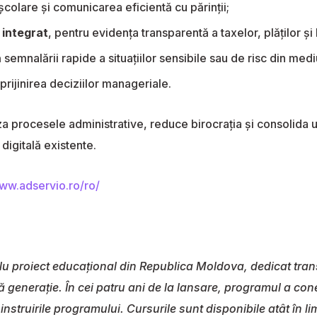
școlare și comunicarea eficientă cu părinții;
integrat
, pentru evidența transparentă a taxelor, plăților și 
 semnalării rapide a situațiilor sensibile sau de risc din medi
sprijinirea deciziilor manageriale.
iza procesele administrative, reduce birocrația și consolida u
 digitală existente.
www.adservio.ro/ro/
plu proiect educațional din Republica Moldova, dedicat tran
ă generație. În cei patru ani de la lansare, programul a co
 instruirile programului. Cursurile sunt disponibile atât în l