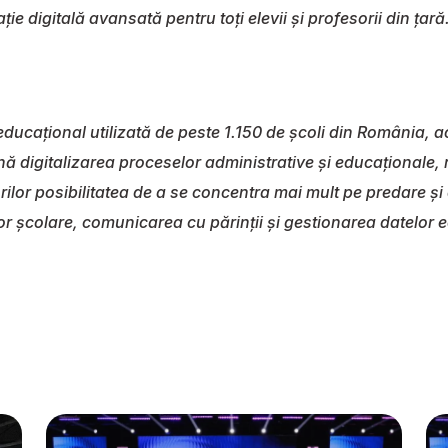
ție digitală avansată pentru toți elevii și profesorii din țară
cațional utilizată de peste 1.150 de școli din România, ac
nă digitalizarea proceselor administrative și educaționale, 
orilor posibilitatea de a se concentra mai mult pe predare ș
lor școlare, comunicarea cu părinții și gestionarea datelor