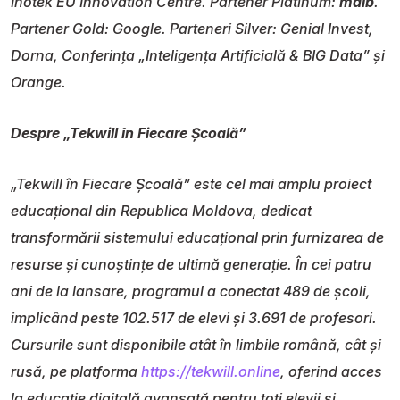
Inotek EU Innovation Centre. Partener Platinum:
maib
.
Partener Gold: Google. Parteneri Silver: Genial Invest,
Dorna, Conferința „Inteligența Artificială & BIG Data” și
Orange.
Despre „Tekwill în Fiecare Școală”
„Tekwill în Fiecare Școală” este cel mai amplu proiect
educațional din Republica Moldova, dedicat
transformării sistemului educațional prin furnizarea de
resurse și cunoștințe de ultimă generație. În cei patru
ani de la lansare, programul a conectat 489 de școli,
implicând peste 102.517 de elevi și 3.691 de profesori.
Cursurile sunt disponibile atât în limbile română, cât și
rusă, pe platforma
https://tekwill.online
, oferind acces
la educație digitală avansată pentru toți elevii și