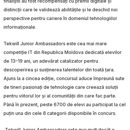
finaliștii au fost recompensați cu premii digitale și
distincții care le validează abilitățile și le deschid noi
perspective pentru cariere în domeniul tehnologiilor
informaționale.
Tekwill Junior Ambassadors este cea mai mare
competiție IT din Republica Moldova dedicată elevilor
de 13–19 ani, un adevărat catalizator pentru
descoperirea și susținerea talentelor din toată țara.
Ajuns la a cincea ediție, concursul aduce împreună sute
de tineri pasionați de tehnologie care creează soluții
pentru viitorul lor și al comunității din care fac parte.
Până în prezent, peste 6700 de elevi au participat la cel
puțin una din cele 8 categorii disponibile în concurs.
„Tekwill Junior Ambassadors este mai mult decât o